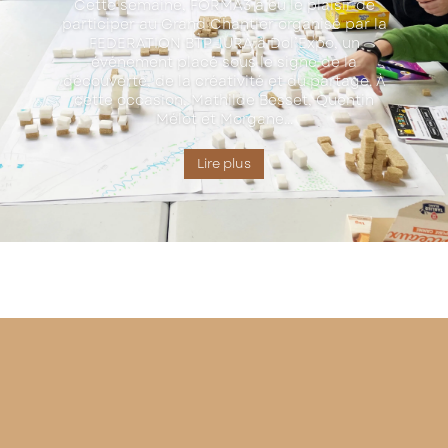
Cette semaine, FORMA3 a eu le plaisir de
participer au Grand Chantier organisé par la
FEDERATION BTP JURA à Dol’Expo, un
événement placé sous le signe de la
découverte, de la créativité et du partage. À
cette occasion, Mathilde Besset, Quentin
Mélot et Morgane...
Lire plus
Immeuble l’Arobas 188, av. Jacques Duhamel – 39100 DOLE 03 84
82 87 00 –
architectes
@forma3.fr
Copyright 2024 FORMA3 –
Mentions Légales
– Réalisation