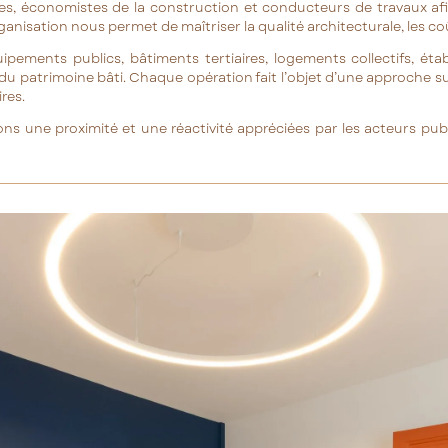
tectes, économistes de la construction et conducteurs de travaux
ganisation nous permet de maîtriser la qualité architecturale, les coû
ipements publics, bâtiments tertiaires, logements collectifs, ét
du patrimoine bâti. Chaque opération fait l’objet d’une approche s
res.
ns une proximité et une réactivité appréciées par les acteurs pub