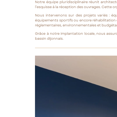
Notre équipe pluridisciplinaire réunit archi
l’esquisse à la réception des ouvrages. Cette or
Nous intervenons sur des projets variés : équ
équipements sportifs ou encore réhabilitation 
réglementaires, environnementales et budgétai
Grâce à notre implantation locale, nous assuro
bassin dijonnais.